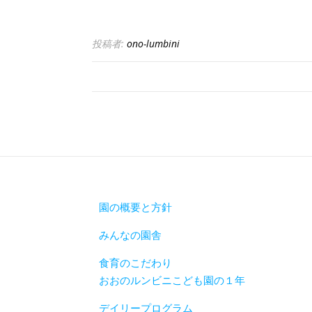
投稿者:
ono-lumbini
園の概要と方針
みんなの園舎
食育のこだわり
おおのルンビニこども園の１年
デイリープログラム