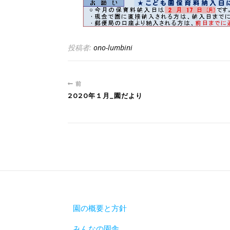
投稿者:
ono-lumbini
前
2020年１月_園だより
園の概要と方針
みんなの園舎