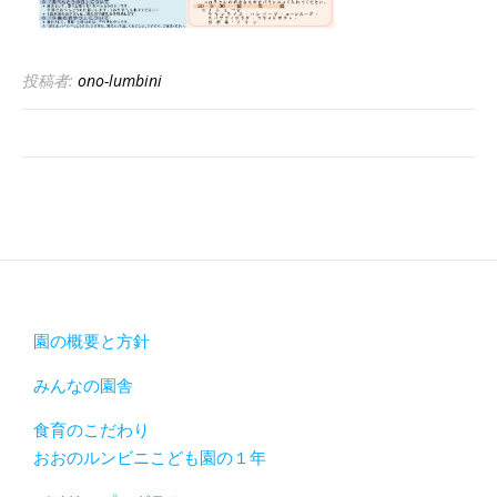
投稿者:
ono-lumbini
園の概要と方針
みんなの園舎
食育のこだわり
おおのルンビニこども園の１年