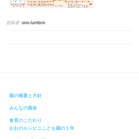
投稿者:
ono-lumbini
園の概要と方針
みんなの園舎
食育のこだわり
おおのルンビニこども園の１年