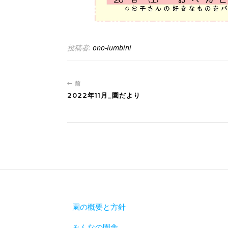
投稿者:
ono-lumbini
前
2022年11月_園だより
園の概要と方針
みんなの園舎