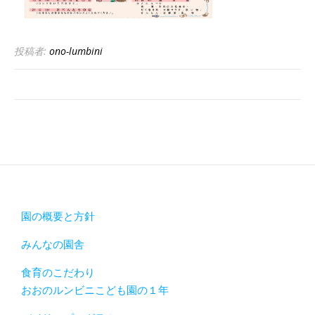
投稿者:
ono-lumbini
園の概要と方針
みんなの園舎
食育のこだわり
おおのルンビニこども園の１年