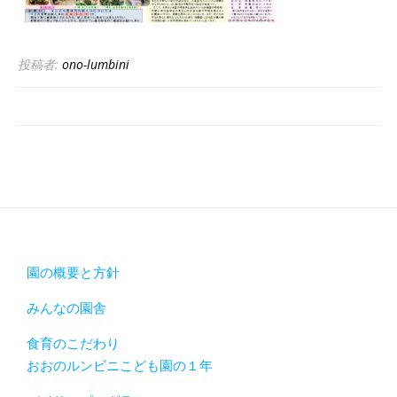
投稿者:
ono-lumbini
園の概要と方針
みんなの園舎
食育のこだわり
おおのルンビニこども園の１年