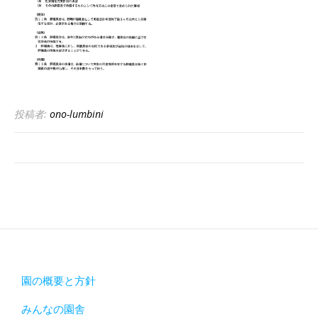
投稿者:
ono-lumbini
園の概要と方針
みんなの園舎