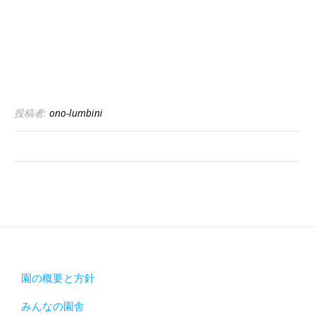
投稿者:
ono-lumbini
園の概要と方針
みんなの園舎