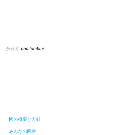
投稿者:
ono-lumbini
園の概要と方針
みんなの園舎