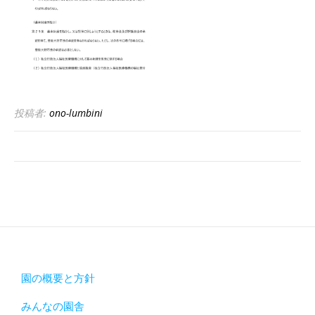
投稿者:
ono-lumbini
園の概要と方針
みんなの園舎