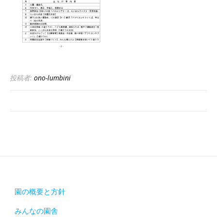
投稿者:
ono-lumbini
園の概要と方針
みんなの園舎