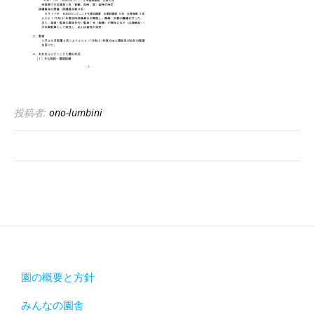
投稿者:
ono-lumbini
園の概要と方針
みんなの園舎