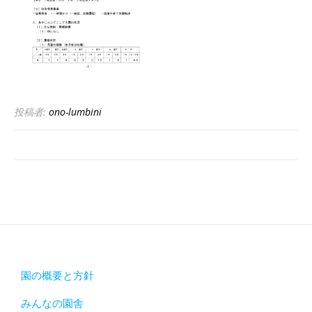
投稿者:
ono-lumbini
園の概要と方針
みんなの園舎