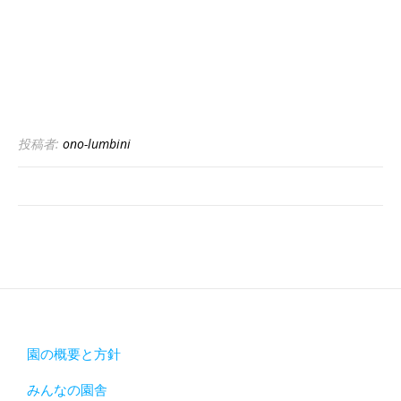
投稿者:
ono-lumbini
園の概要と方針
みんなの園舎