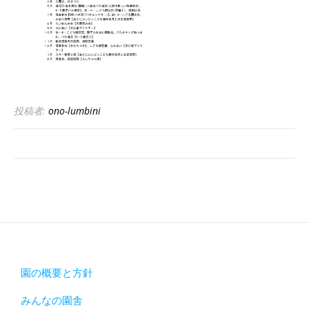
投稿者:
ono-lumbini
園の概要と方針
みんなの園舎