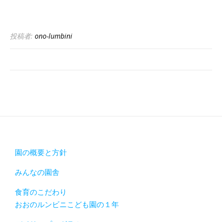
投稿者:
ono-lumbini
園の概要と方針
みんなの園舎
食育のこだわり
おおのルンビニこども園の１年