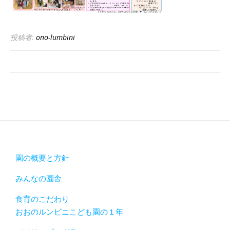
投稿者:
ono-lumbini
園の概要と方針
みんなの園舎
食育のこだわり
おおのルンビニこども園の１年