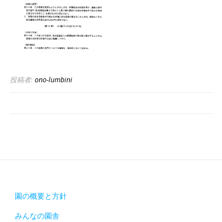
投稿者:
ono-lumbini
園の概要と方針
みんなの園舎