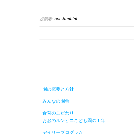
投稿者:
ono-lumbini
園の概要と方針
みんなの園舎
食育のこだわり
おおのルンビニこども園の１年
デイリープログラム